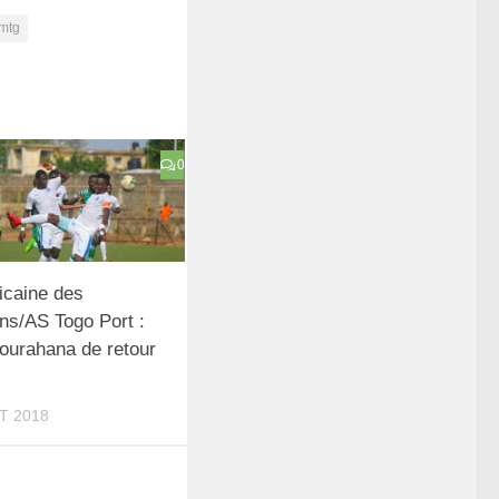
fmtg
0
ricaine des
s/AS Togo Port :
Bourahana de retour
T 2018