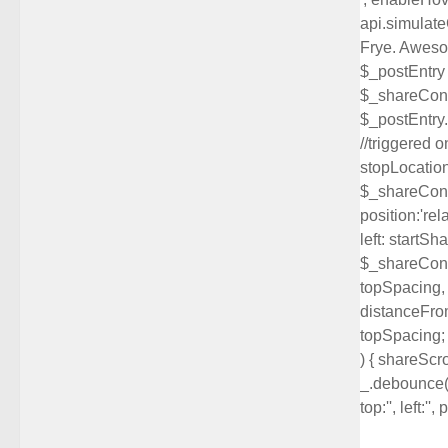
api.simulateC
Frye. Awesom
$_postEntry 
$_shareConta
$_postEntry.
//triggered 
stopLocation
$_shareContai
position:'rel
left: startSh
$_shareContai
topSpacing, l
distanceFrom
topSpacing; }
) { shareScrol
_.debounce( 
top:'', left:'', 