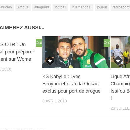
africain
Afrique
attaquant
football
International
joueur
radiosport
AIMEREZ AUSSI...
0
0
AS OTR : Un
l pour préparer
ment sur Wome
 2018
KS Kabylie : Lyes
Ligue Af
Benyoucef et Juda Oukaci
Champion
exclus pour port de drogue
Issifou 
!
9 AVRIL 2019
23 JUILLE