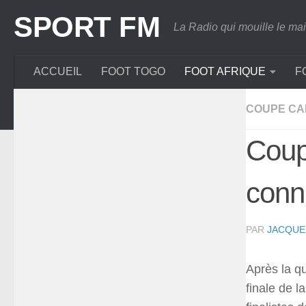
Skip
SPORT FM
to
La Radio qui mouille le mai
content
ACCUEIL
FOOT TOGO
FOOT AFRIQUE
F
COUPE CA
Coupe
conn
PAR
JACQUE
Après la qu
finale de l