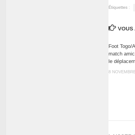
Étiquettes :
VOUS 
Foot Togo/
match amica
le déplace
8 NOVEMBRE