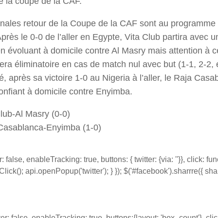
de la coupe de la CAF.
inales retour de la Coupe de la CAF sont au programme
près le 0-0 de l’aller en Egypte, Vita Club partira avec u
n évoluant à domicile contre Al Masry mais attention à c
era éliminatoire en cas de match nul avec but (1-1, 2-2,
, après sa victoire 1-0 au Nigeria à l’aller, le Raja Casa
onfiant à domicile contre Enyimba.
lub-Al Masry (0-0)
Casablanca-Enyimba (1-0)
false, enableTracking: true, buttons: { twitter: {via: ''}}, click: fu
lick(); api.openPopup('twitter'); } }); $('#facebook').sharrre({ shar
r: false, enableTracking: true, buttons:{layout: 'box_count'}, clic