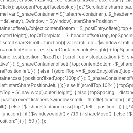
lick(); api.openPopup('facebook'); } }); // Scrollable sharrre bar,
e! var $_shareContainer = $(".sharrre-container"), $_header = 
= $('.entry'), $window = $(window), startSharePosition =
iner.offset(),//object contentBottom = $_postEntry.offset().top +
outerHeight(), topOfTemplate = $_header.offset().top, topSpaci
on scroll shareScroll = function(){ var scrollTop = $window.scroll
 = contentBottom - ($_shareContainer.outerHeight() + topSpaci
ner.css({position : 'fixed'}); if( scrollTop > stopLocation ){ $_s
ative' } ); $_shareContainer.offset( { top: contentBottom - $_shar
arePosition.left, } ); } else if (scrollTop >= $_postEntry.offset().top
ner.css( { position:'fixed',top: '100px' } ); $_shareContainer.offse
eft: startSharePosition.left, } ); } else if (scrollTop 1024 ) { topS
Top + $('.nav-wrap').outerHeight(); } else { topSpacing = dista
 //setup event listeners $window.scroll( _.throttle( function() { i
l(); } else { $_shareContainer.css({ top:'', left:'', position:'' }) } },
function() { if ( $window.width() > 719 ) { shareMove(); } else {
position:'' }) } }, 50 ) ); });