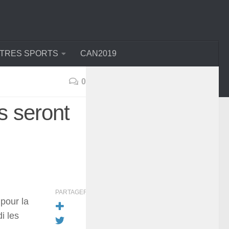
TRES SPORTS
CAN2019
0
s seront
PARTAGER
 pour la
i les