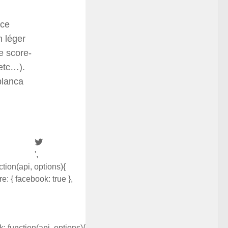
 ce
n léger
e score-
 etc…).
blanca
',
nction(api, options){
e: { facebook: true },
k: function(api, options){