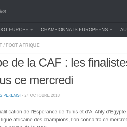
llot
OOT EUROPE
CHAMPIONNATS EUROPEENS
AU
F
/
FOOT AFRIQUE
 de la CAF : les finaliste
us ce mercredi
S PEKEMSI
·
24 OCTOBRE 2018
alification de l’Esperance de Tunis et d’Al Ahly d’Egypte
a ligue africaine des champions, l’on connaitra ce mercred