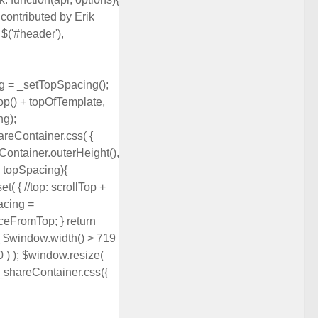
 contributed by Erik
$('#header'),
ng = _setTopSpacing();
Top() + topOfTemplate,
ng);
hareContainer.css( {
eContainer.outerHeight(),
 - topSpacing){
t( { //top: scrollTop +
pacing =
nceFromTop; } return
f ( $window.width() > 719
 50 ) ); $window.resize(
 $_shareContainer.css({