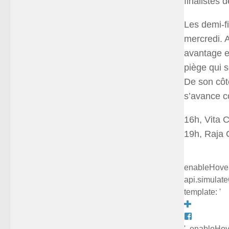
finalistes 
Les demi-f
mercredi. A
avantage e
piège qui s
De son côté
s’avance c
16h, Vita C
19h, Raja 
enableHover: 
api.simulateC
template: '
', enableHove