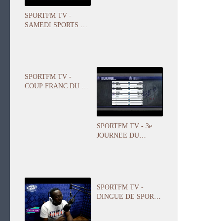
PRESENTE PAR
ANGELO
SPORTFM TV -
FOLLYKOE
SAMEDI SPORTS DU
06 OCTOBRE 2018
PRESENTE PAR
FRANCK NUNYAMA
SPORTFM TV -
COUP FRANC DU 04
OCTOBRE 2018
PRESENTE PAR
FRANCK NUNYAMA
SPORTFM TV - 3e
JOURNEE DU
CHAMPIONNAT
NATIONAL DE D1
SPORTFM TV -
DINGUE DE SPORT
DU 01 OCTOBRE
2018 PRESENTE PAR