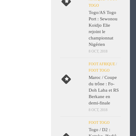
TOGO
Togo/AS Togo
Port : Sewonou
Koidjo Elie
rejoint le
championnat
Nigérien
8 OCT, 2018
FOOT AFRIQUE
/
FOOT TOGO
Maroc / Coupe
du trône : Fo-
Doh Laba et RS
Berkane en
demi-finale
8 OCT, 2018
FOOT TOGO
Togo / D2 :