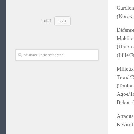
PRESENTE PAR
GREGOIRE
Gardien
ANGELO
ATTIGNO
FOLLYKOE
(Koroki
1
of
21
Next
Défense
Maklibe
(Union 
(Lille/F
Milieux
Trond/B
(Toulou
Agoe/To
Bebou (
Attaqua
Kevin D