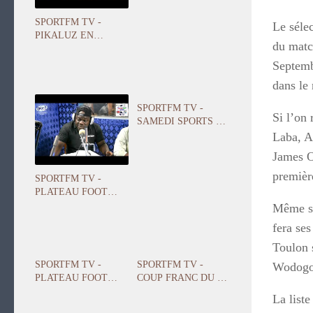
FRANCK NUNYAMA
SPORTFM TV -
Le sélec
PIKALUZ EN
du matc
FREESTYLE DANS
COCKTAIL STARS
Septemb
AVEC ROMEO
dans le 
YETOR
SPORTFM TV -
Si l’on
SAMEDI SPORTS DU
29 SEPTEMBRE 2018
Laba, A
PRESENTE PAR
James O
FRANCK NUNYAMA
premièr
SPORTFM TV -
PLATEAU FOOT
EUROPE DU 01
Même si
OCTOBRE 2018
fera se
PRESENTE PAR
ANGELO
Toulon 
FOLLYKOE
SPORTFM TV -
SPORTFM TV -
Wodogo
PLATEAU FOOT
COUP FRANC DU 27
EUROPE DU 28
SEPTEMBRE 2018
La list
SEPTEMBRE 2018
PRESENTE PAR