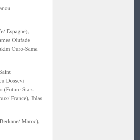
manou
e/ Espagne),
James Olufade
Hakim Ouro-Sama
Saint
eu Dossevi
 (Future Stars
ux/ France), Ihlas
(Berkane/ Maroc),