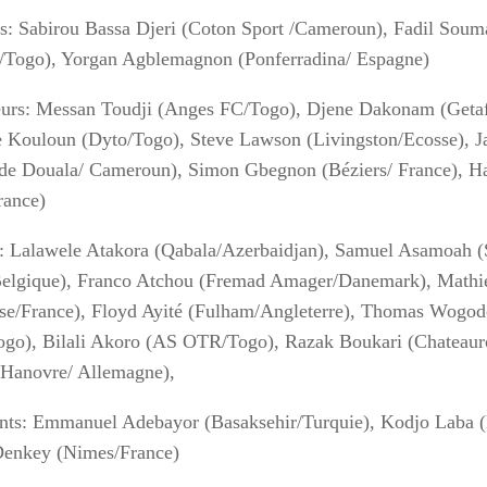
s: Sabirou Bassa Djeri (Coton Sport /Cameroun), Fadil Sou
/Togo), Yorgan Agblemagnon (Ponferradina/ Espagne)
urs: Messan Toudji (Anges FC/Togo), Djene Dakonam (Getaf
 Kouloun (Dyto/Togo), Steve Lawson (Livingston/Ecosse), 
de Douala/ Cameroun), Simon Gbegnon (Béziers/ France), 
rance)
: Lalawele Atakora (Qabala/Azerbaidjan), Samuel Asamoah (
elgique), Franco Atchou (Fremad Amager/Danemark), Mathi
se/France), Floyd Ayité (Fulham/Angleterre), Thomas Wogodo
go), Bilali Akoro (AS OTR/Togo), Razak Boukari (Chateauro
Hanovre/ Allemagne),
nts: Emmanuel Adebayor (Basaksehir/Turquie), Kodjo Laba 
enkey (Nimes/France)