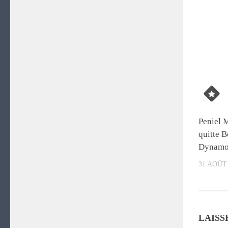
Peniel 
quitte 
Dynamo
31 AOÛT
LAISS