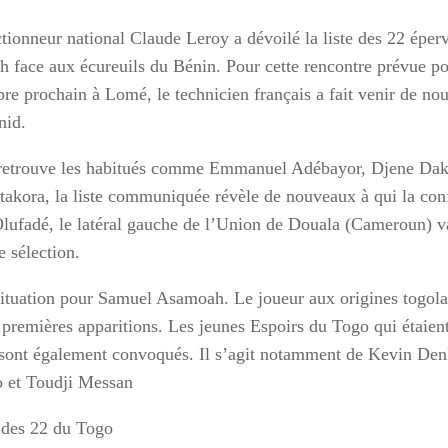
tionneur national Claude Leroy a dévoilé la liste des 22 éperv
h face aux écureuils du Bénin. Pour cette rencontre prévue po
re prochain à Lomé, le technicien français a fait venir de no
nid.
 retrouve les habitués comme Emmanuel Adébayor, Djene D
takora, la liste communiquée révèle de nouveaux à qui la confi
lufadé, le latéral gauche de l’Union de Douala (Cameroun) v
e sélection.
tuation pour Samuel Asamoah. Le joueur aux origines togola
s premières apparitions. Les jeunes Espoirs du Togo qui étaien
sont également convoqués. Il s’agit notamment de Kevin De
 et Toudji Messan
e des 22 du Togo