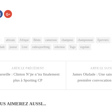
ez
Cliquez
Cliquez
pour
pour
ger
partager
partager
sur
sur
er(ouvre
Facebook(ouvre
Google+
dans
(ouvre
une
dans
lle
nouvelle
une
re)
fenêtre)
nouvelle
 :
fenêtre)
africain
Afrique
Bénin
cameroun
champion
championnat
Eperviers
fade
joueur
Liste
radiosportfmtg
selection
Togo
togolais
ARTICLE PRÉCÉDENT
ARTICLE SUI
rseille : Clinton N’jie n’ira finalement
James Olufade : Une sais
plus à Sporting CP
première convocation 
US AIMEREZ AUSSI...