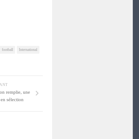
football
International
VANT
on remplie, une
en sélection