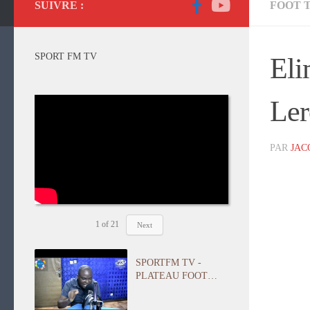
SUIVRE :
FOOT 
SPORT FM TV
Eli
Ler
PAR
JAC
1
of
21
Next
SPORTFM TV -
PLATEAU FOOT
EUROPE DU 05
OCTOBRE 2018