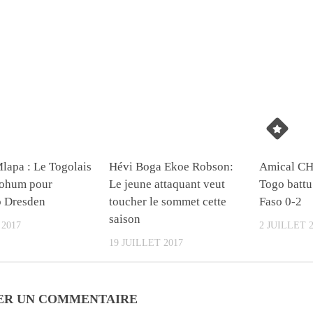
Mlapa : Le Togolais
Hévi Boga Ekoe Robson:
Amical CH
Bohum pour
Le jeune attaquant veut
Togo battu
 Dresden
toucher le sommet cette
Faso 0-2
saison
 2017
2 JUILLET 
19 JUILLET 2017
ER UN COMMENTAIRE