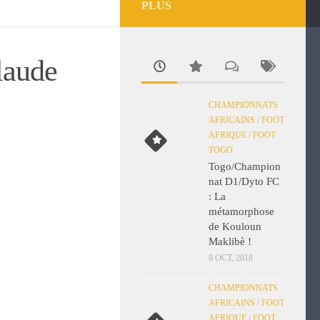
PLUS
laude
CHAMPIONNATS
AFRICAINS
/
FOOT
AFRIQUE
/
FOOT
TOGO
Togo/Champion
nat D1/Dyto FC
: La
métamorphose
de Kouloun
Maklibè !
8 OCT, 2018
CHAMPIONNATS
AFRICAINS
/
FOOT
AFRIQUE
/
FOOT