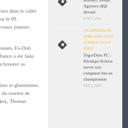
Kotoko, Ifodjè,
Agouwa déjà
iers dans le cadre
devant
ur le 09
8 OCT, 2018
uveaux joueurs
CHAMPIONNATS
AFRICAINS
/
FOOT
AFRIQUE
/
FOOT
akonam, Fo-Doh
TOGO
Togo/Dyto FC :
ance a été faite.
Kloukpo Kokou
a honorer sa
ouvre son
compteur but en
championnat
ises et ghanéennes
8 OCT, 2018
t du tournoi de
nkey, Thomas