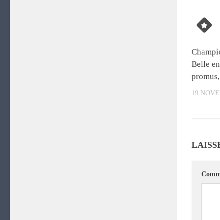
Champio
Belle e
promus, 
19 NOVE
LAISS
Comme