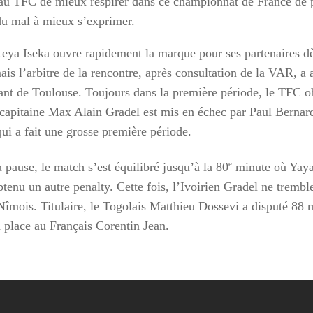
au TFC de mieux respirer dans ce championnat de France de 
 du mal à mieux s’exprimer.
eya Iseka ouvre rapidement la marque pour ses partenaires dè
ais l’arbitre de la rencontre, après consultation de la VAR, a 
uant de Toulouse. Toujours dans la première période, le TFC o
 capitaine Max Alain Gradel est mis en échec par Paul Bernar
ui a fait une grosse première période.
e
 pause, le match s’est équilibré jusqu’à la 80
minute où Yaya
btenu un autre penalty. Cette fois, l’Ivoirien Gradel ne trembl
 Nîmois. Titulaire, le Togolais Matthieu Dossevi a disputé 88 
a place au Français Corentin Jean.