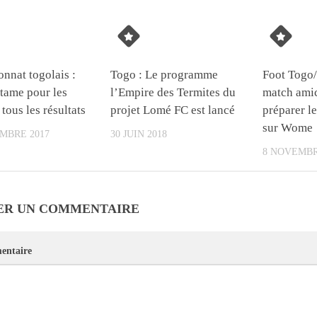
nnat togolais :
Togo : Le programme
Foot Togo
ntame pour les
l’Empire des Termites du
match amic
tous les résultats
projet Lomé FC est lancé
préparer l
sur Wome
MBRE 2017
30 JUIN 2018
8 NOVEMBR
ER UN COMMENTAIRE
ntaire