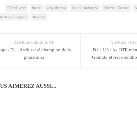
lle
nouvelle
une
re)
fenêtre)
nouvelle
 :
fenêtre)
Côte d'Ivoire
france
kelly akoesso
ligue 1 conforama
Matthieu Dossevi
M
radiosportfmtg.com
toulouse
ARTICLE PRÉCÉDENT
ARTICLE SUI
ogo / D1 : Asck sacré champion de la
D1 / J13 : As OTR men
phase aller
Gomido et Asck sombren
US AIMEREZ AUSSI...