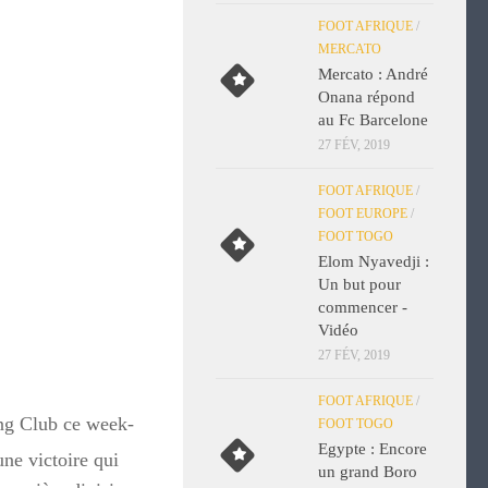
FOOT AFRIQUE
/
MERCATO
Mercato : André
Onana répond
au Fc Barcelone
27 FÉV, 2019
FOOT AFRIQUE
/
FOOT EUROPE
/
FOOT TOGO
Elom Nyavedji :
Un but pour
commencer -
Vidéo
27 FÉV, 2019
FOOT AFRIQUE
/
ing Club ce week-
FOOT TOGO
Egypte : Encore
ne victoire qui
un grand Boro