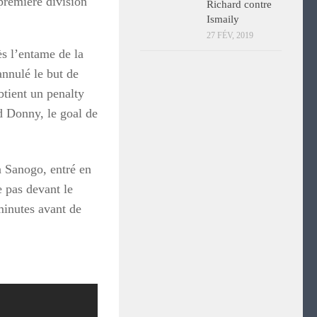
première division
Richard contre
Ismaily
27 FÉV, 2019
s l’entame de la
annulé le but de
btient un penalty
d Donny, le goal de
 Sanogo, entré en
e pas devant le
minutes avant de