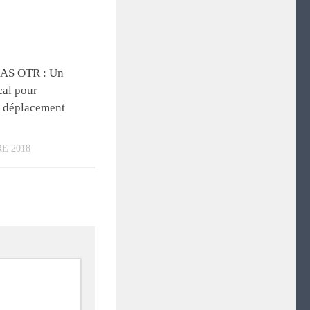
/AS OTR : Un
al pour
e déplacement
E 2018