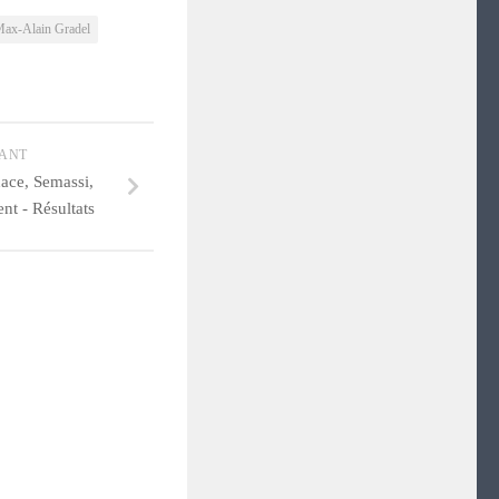
ax-Alain Gradel
VANT
ace, Semassi,
t - Résultats