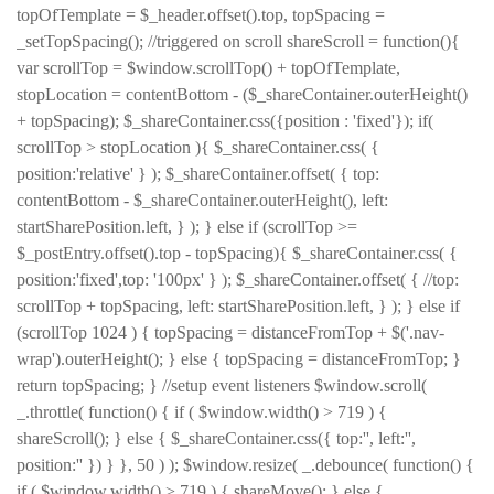
topOfTemplate = $_header.offset().top, topSpacing =
_setTopSpacing(); //triggered on scroll shareScroll = function(){
var scrollTop = $window.scrollTop() + topOfTemplate,
stopLocation = contentBottom - ($_shareContainer.outerHeight()
+ topSpacing); $_shareContainer.css({position : 'fixed'}); if(
scrollTop > stopLocation ){ $_shareContainer.css( {
position:'relative' } ); $_shareContainer.offset( { top:
contentBottom - $_shareContainer.outerHeight(), left:
startSharePosition.left, } ); } else if (scrollTop >=
$_postEntry.offset().top - topSpacing){ $_shareContainer.css( {
position:'fixed',top: '100px' } ); $_shareContainer.offset( { //top:
scrollTop + topSpacing, left: startSharePosition.left, } ); } else if
(scrollTop 1024 ) { topSpacing = distanceFromTop + $('.nav-
wrap').outerHeight(); } else { topSpacing = distanceFromTop; }
return topSpacing; } //setup event listeners $window.scroll(
_.throttle( function() { if ( $window.width() > 719 ) {
shareScroll(); } else { $_shareContainer.css({ top:'', left:'',
position:'' }) } }, 50 ) ); $window.resize( _.debounce( function() {
if ( $window.width() > 719 ) { shareMove(); } else {