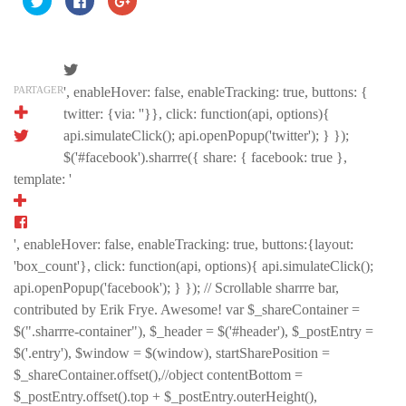
pour
pour
pour
partager
partager
partager
sur
sur
sur
Twitter(ouvre
Facebook(ouvre
Google+
dans
dans
(ouvre
une
une
dans
nouvelle
nouvelle
une
fenêtre)
fenêtre)
nouvelle
PARTAGER
', enableHover: false, enableTracking: true, buttons: {
fenêtre)
twitter: {via: ''}}, click: function(api, options){
api.simulateClick(); api.openPopup('twitter'); } });
$('#facebook').sharrre({ share: { facebook: true },
template: '
', enableHover: false, enableTracking: true, buttons:{layout:
'box_count'}, click: function(api, options){ api.simulateClick();
api.openPopup('facebook'); } }); // Scrollable sharrre bar,
contributed by Erik Frye. Awesome! var $_shareContainer =
$(".sharrre-container"), $_header = $('#header'), $_postEntry =
$('.entry'), $window = $(window), startSharePosition =
$_shareContainer.offset(),//object contentBottom =
$_postEntry.offset().top + $_postEntry.outerHeight(),