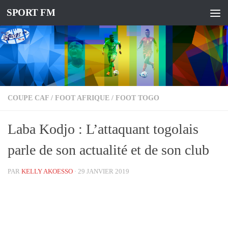
SPORT FM
COUPE CAF
/
FOOT AFRIQUE
/
FOOT TOGO
Laba Kodjo : L’attaquant togolais
parle de son actualité et de son club
PAR
KELLY AKOESSO
·
29 JANVIER 2019