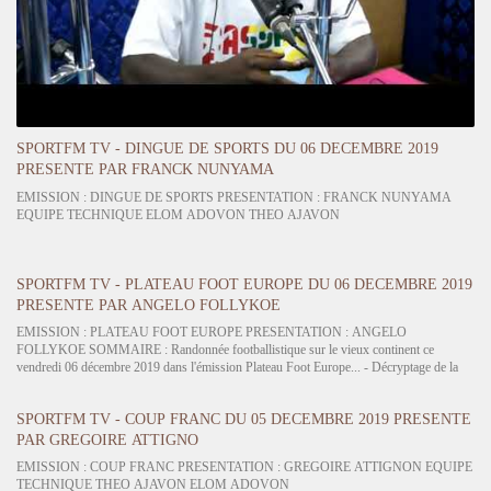
SPORTFM TV - DINGUE DE SPORTS DU 06 DECEMBRE 2019
PRESENTE PAR FRANCK NUNYAMA
EMISSION : DINGUE DE SPORTS PRESENTATION : FRANCK NUNYAMA
EQUIPE TECHNIQUE ELOM ADOVON THEO AJAVON
SPORTFM TV - PLATEAU FOOT EUROPE DU 06 DECEMBRE 2019
PRESENTE PAR ANGELO FOLLYKOE
EMISSION : PLATEAU FOOT EUROPE PRESENTATION : ANGELO
FOLLYKOE SOMMAIRE : Randonnée footballistique sur le vieux continent ce
vendredi 06 décembre 2019 dans l'émission Plateau Foot Europe... - Décryptage de la
Premier League patronnée en solo par Liverpool vainqueur du derby de la
MerseySide.City se relance,Arsenal chute,et Rashford fait trébucher…
SPORTFM TV - COUP FRANC DU 05 DECEMBRE 2019 PRESENTE
PAR GREGOIRE ATTIGNO
EMISSION : COUP FRANC PRESENTATION : GREGOIRE ATTIGNON EQUIPE
TECHNIQUE THEO AJAVON ELOM ADOVON