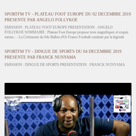
SPORTFM TV - PLATEAU FOOT EUROPE DU 02 DECEMBRE 2019
PRESENTE PAR ANGELO FOLLYKOE
EMISSION : PLATEAU FOOT EUROPE PRESENTATION : ANGELO
FOLLYKOE SOMMAIRE : Plateau Foot Europe propose trois magnifiques et exquis
menus : - La Cérémonie du 64e Ballon d'Or France Football conduite par la légende
Didier Drogba en MC de la soirée... Mané- Van Dijk- Messi ou Ronaldo pour le sacre.
…
SPORTFM TV - DINGUE DE SPORTS DU 04 DECEMBRE 2019
PRESENTE PAR FRANCK NUNYAMA
EMISSION : DINGUE DE SPORTS PRESENTATION : FRANCK NUNYAMA