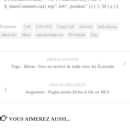
$_shareContainer.css({ top:'', left:'', position:'' }) } }, 50 ) ); });
Étiquettes :
CAF
CAN 2019
Coupe CAF
Eperviers
kelly akoesso
laba kodjo
Maroc
radiosportfmtg.com
RS Berkane
Togo
ARTICLE SUIVANT
Togo - Bénin : Vers un renfort de taille chez les Écureuils
ARTICLE PRÉCÉDENT
Angleterre : Pogba snobe Elche et file en MLS
VOUS AIMEREZ AUSSI...