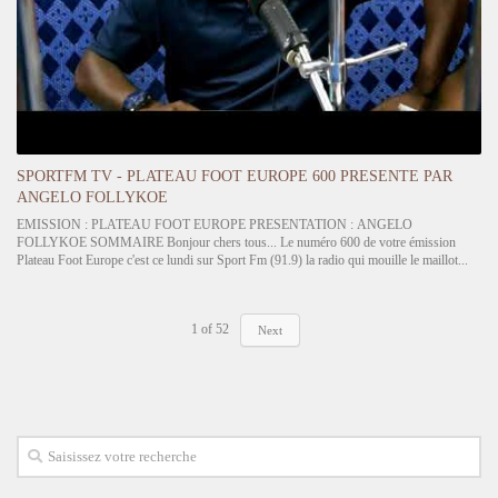
SPORTFM TV - PLATEAU FOOT EUROPE 600 PRESENTE PAR
ANGELO FOLLYKOE
EMISSION : PLATEAU FOOT EUROPE PRESENTATION : ANGELO
FOLLYKOE SOMMAIRE Bonjour chers tous... Le numéro 600 de votre émission
Plateau Foot Europe c'est ce lundi sur Sport Fm (91.9) la radio qui mouille le maillot...
Plein d'infos sur le foot européen au niveau des Majeurs et des Coupes Inter-clubs.
Prend…
1
of
52
Next