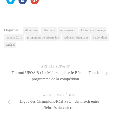
pour
pour
pour
partager
partager
partager
sur
sur
sur
Twitter(ouvre
Facebook(ouvre
Google+
dans
dans
(ouvre
une
une
dans
nouvelle
nouvelle
une
fenêtre)
fenêtre)
nouvelle
fenêtre)
Étiquettes :
aliou cissé
keita balse
kelly akoesso
Lions de la Teranga
mondial 2018
programme de préparation
radiosportfmtg.com
Sadio Mané
sénégal
ARTICLE SUIVANT
Tournoi UFOA B : Le Mali remplace le Bénin – Tout le
programme de la compétition
ARTICLE PRÉCÉDENT
Ligue des Champions/Réal-PSG : Un match entre
célébrités du cuir rond