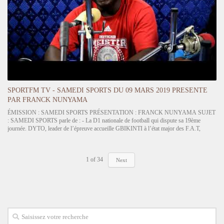
SPORTFM TV - SAMEDI SPORTS DU 09 MARS 2019 PRESENTE
PAR FRANCK NUNYAMA
ÉMISSION : SAMEDI SPORTS PRÉSENTATION : FRANCK NUNYAMA SUJET
: SAMEDI SPORTS parle de : - La D1 nationale de football qui dispute sa 19ème
journée. DYTO, leader de l’épreuve accueille GBIKINTI à l’état major des F.A.T,
MARANATHA est opposé à l’ASCK, ASKO et FOADAN dans la zone rouge
jouent…
1
of
34
Next