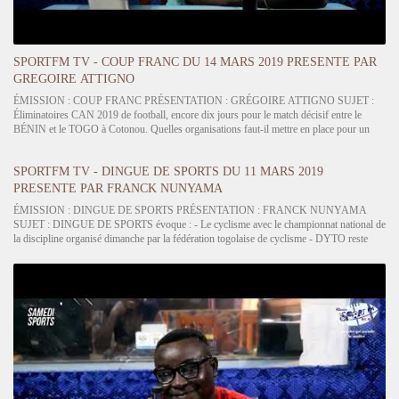
SPORTFM TV - COUP FRANC DU 14 MARS 2019 PRESENTE PAR
GREGOIRE ATTIGNO
ÉMISSION : COUP FRANC PRÉSENTATION : GRÉGOIRE ATTIGNO SUJET :
Éliminatoires CAN 2019 de football, encore dix jours pour le match décisif entre le
BÉNIN et le TOGO à Cotonou. Quelles organisations faut-il mettre en place pour un
bon soutien des Éperviers à Cotonou ? Quelles sont les chances de…
SPORTFM TV - DINGUE DE SPORTS DU 11 MARS 2019
PRESENTE PAR FRANCK NUNYAMA
ÉMISSION : DINGUE DE SPORTS PRÉSENTATION : FRANCK NUNYAMA
SUJET : DINGUE DE SPORTS évoque : - Le cyclisme avec le championnat national de
la discipline organisé dimanche par la fédération togolaise de cyclisme - DYTO reste
leader après la 19ème journée de la D1 nationale de football. Le club…