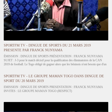
SPORTFM TV - DINGUE DE SPORTS DU 21 MARS 2019
PRESENTE PAR FRANCK NUNYAMA
ÉMISSION : DINGUE DE SPORTS PRÉSENTATION : FRANCK NUNYAMA
SUJET : J-3 pour le match décisif pour la qualification des éliminatoires de la CAN
2019 de football. Le Togo obligé de gagner alors que les béninois n'ont besoin que d'un
nul; la suspension à vie d'Eric FAGLA, l'ex arbitre international…
SPORTFM TV - LE GROUPE MAMAN TOGO DANS DINGUE DE
SPORT DU 20 MARS 2019
EMISSION : DINGUE DE SPORTS PRESENTATION : FRANCK NUNYAMA
INVITES : LE GROUPE MAMAN TOGO (RESPECT)