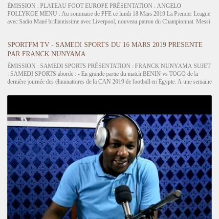
ÉMISSION : PLATEAU FOOT EUROPE PRÉSENTATION : ANGELO
FOLLYKOE MENU : Au sommaire de PFE ce lundi 18 Mars 2019 La Premier League
avec Sadio Mané brillantissime avec Liverpool, nouveau patron du Championnat. Messi
et le Barça planent sur la Liga, ZZ signe un retour gagnant au Réal. En Bundesliga,…
SPORTFM TV - SAMEDI SPORTS DU 16 MARS 2019 PRESENTE
PAR FRANCK NUNYAMA
ÉMISSION : SAMEDI SPORTS PRÉSENTATION : FRANCK NUNYAMA SUJET
: SAMEDI SPORTS aborde : - En grande partie du match BENIN vs TOGO de la
dernière journée des éliminatoires de la CAN 2019 de football en Égypte. A une semaine
de cette grosse échéance, on se mobilise dans les états-majors.…