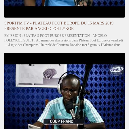
SPORTFM TV - PLATEAU FOOT EUROPE DU 15 MARS 2019
PRESENTE PAR ANGELO FOLLYKOE
EMISSION : PLATEAU FOOT EUROPE PRESENTATION : ANGELO
FOLLYKOE SUJET : Au menu des discussions dans Plateau Foot Europe ce vendredi
... -Ligue des Champions Un triplé de Cristiano Ronaldo met à genoux l'Atletico dans
une nuit magique au Juventus Stadium. Dans son jardin du Nou Camp, Messi s'offre
un…