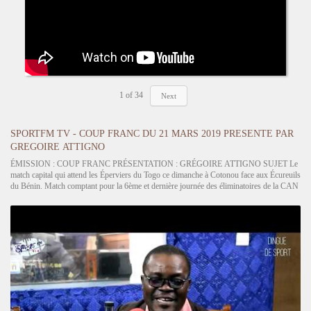
1
of
34
Next
SPORTFM TV - COUP FRANC DU 21 MARS 2019 PRESENTE PAR
GREGOIRE ATTIGNO
ÉMISSION : COUP FRANC PRÉSENTATION : GRÉGOIRE ATTIGNO SUJET Le
match capital qui attend les Éperviers du Togo ce dimanche à Cotonou face aux Écureuils
du Bénin. Match comptant pour la 6ème et dernière journée des éliminatoires de la CAN
2019 en Égypte. Depuis lundi, l’équipe du Togo s’est mise…