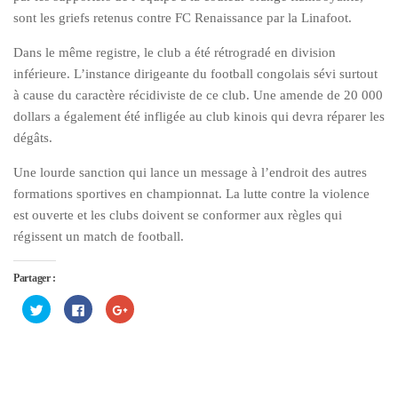
sont les griefs retenus contre FC Renaissance par la Linafoot.
Dans le même registre, le club a été rétrogradé en division
inférieure. L’instance dirigeante du football congolais sévi surtout
à cause du caractère récidiviste de ce club. Une amende de 20 000
dollars a également été infligée au club kinois qui devra réparer les
dégâts.
Une lourde sanction qui lance un message à l’endroit des autres
formations sportives en championnat. La lutte contre la violence
est ouverte et les clubs doivent se conformer aux règles qui
régissent un match de football.
Partager :
Cliquez
Cliquez
Cliquez
pour
pour
pour
partager
partager
partager
sur
sur
sur
Twitter(ouvre
Facebook(ouvre
Google+
dans
dans
(ouvre
une
une
dans
nouvelle
nouvelle
une
fenêtre)
fenêtre)
nouvelle