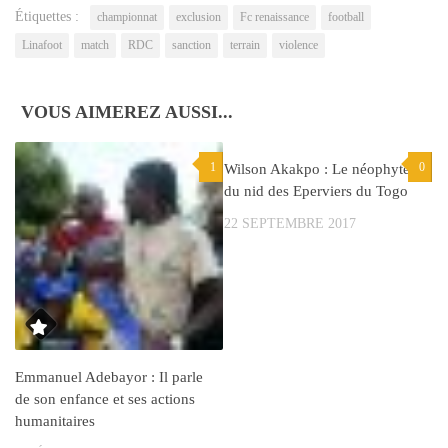
fenêtre)
Étiquettes :
championnat
exclusion
Fc renaissance
football
Linafoot
match
RDC
sanction
terrain
violence
VOUS AIMEREZ AUSSI...
1
0
Wilson Akakpo : Le néophyte
du nid des Eperviers du Togo
22 SEPTEMBRE 2017
Emmanuel Adebayor : Il parle
de son enfance et ses actions
humanitaires