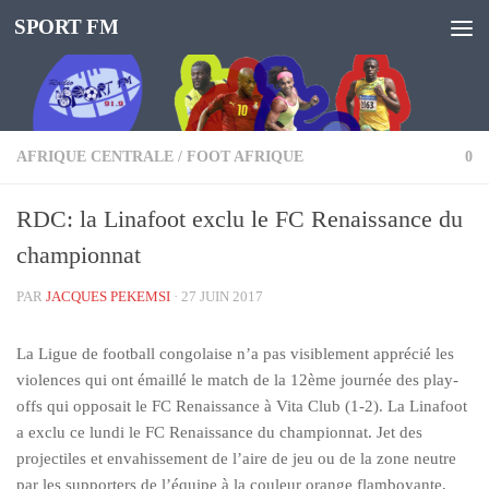
SPORT FM
AFRIQUE CENTRALE
/
FOOT AFRIQUE
0
RDC: la Linafoot exclu le FC Renaissance du
championnat
PAR
JACQUES PEKEMSI
·
27 JUIN 2017
La Ligue de football congolaise n’a pas visiblement apprécié les
violences qui ont émaillé le match de la 12ème journée des play-
offs qui opposait le FC Renaissance à Vita Club (1-2). La Linafoot
a exclu ce lundi le FC Renaissance du championnat. Jet des
projectiles et envahissement de l’aire de jeu ou de la zone neutre
par les supporters de l’équipe à la couleur orange flamboyante,