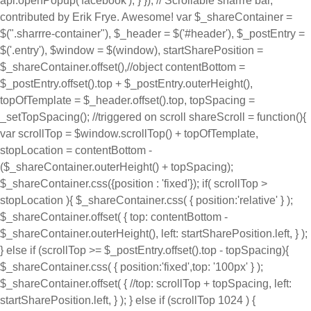
api.openPopup('facebook'); } }); // Scrollable sharrre bar,
contributed by Erik Frye. Awesome! var $_shareContainer =
$(".sharrre-container"), $_header = $('#header'), $_postEntry =
$('.entry'), $window = $(window), startSharePosition =
$_shareContainer.offset(),//object contentBottom =
$_postEntry.offset().top + $_postEntry.outerHeight(),
topOfTemplate = $_header.offset().top, topSpacing =
_setTopSpacing(); //triggered on scroll shareScroll = function(){
var scrollTop = $window.scrollTop() + topOfTemplate,
stopLocation = contentBottom -
($_shareContainer.outerHeight() + topSpacing);
$_shareContainer.css({position : 'fixed'}); if( scrollTop >
stopLocation ){ $_shareContainer.css( { position:'relative' } );
$_shareContainer.offset( { top: contentBottom -
$_shareContainer.outerHeight(), left: startSharePosition.left, } );
} else if (scrollTop >= $_postEntry.offset().top - topSpacing){
$_shareContainer.css( { position:'fixed',top: '100px' } );
$_shareContainer.offset( { //top: scrollTop + topSpacing, left:
startSharePosition.left, } ); } else if (scrollTop 1024 ) {