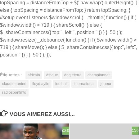
topSpacing = distanceFromTop + $('.nav-wrap').outerHeight(); }
else { topSpacing = distanceFromTop; } return topSpacing; }
//setup event listeners $window.scroll( _.throttle( function() { if (
$window.width() > 719 ) { shareScroll(); } else {
$_shareContainer.css({ top:'', left:'', position:'' }) } }, 50 ) );
$window.resize( _.debounce( function() { if ( $window.width() >
719 ) { shareMove(); } else { $_shareContainer.css({ top:'', left:'',
position:'' }) } }, 50 ) ); });
Étiquettes :
africain
Afrique
Angleterre
championnat
claudio ranieri
floyd ayite
football
International
joueur
radiosportfmtg
VOUS AIMEREZ AUSSI...
0
0