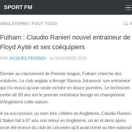
Skip
SPORT FM
to
content
ANGLETERRE
/
FOOT TOGO
0
Fulham : Claudio Ranieri nouvel entraineur de
Floyd Ayité et ses coéquipiers
PAR
JACQUES PEKEMSI
·
14 NOVEMBRE 2018
Dernier au classement de Premier league, Fulham cherche des
solutions. Le club anglais a limogé Slavisa Jokanovic son entraineur
qui n’a réussi qu’une seule victoire en douze journées. Le technicien
serbe de 50 ans est le premier entraîneur limogé en championnat
d’Angleterre cette saison.
A sa succession, un nom très célèbre en Angleterre, Claudio Ranieri.
L’Italien fait à 67 ans son retour en Angleterre, un an et demi après
avoir été évincé du club de Leicester qu’il avait mené au titre national