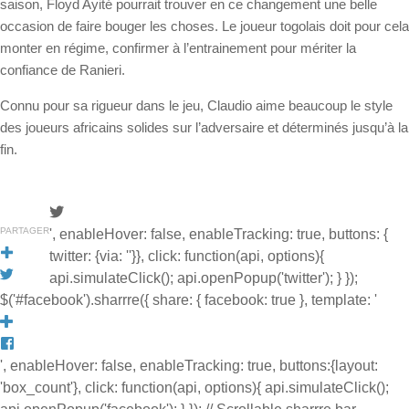
saison, Floyd Ayité pourrait trouver en ce changement une belle
occasion de faire bouger les choses. Le joueur togolais doit pour cela
monter en régime, confirmer à l’entrainement pour mériter la
confiance de Ranieri.
Connu pour sa rigueur dans le jeu, Claudio aime beaucoup le style
des joueurs africains solides sur l’adversaire et déterminés jusqu’à la
fin.
PARTAGER
', enableHover: false, enableTracking: true, buttons: {
twitter: {via: ''}}, click: function(api, options){
api.simulateClick(); api.openPopup('twitter'); } });
$('#facebook').sharrre({ share: { facebook: true }, template: '
', enableHover: false, enableTracking: true, buttons:{layout:
'box_count'}, click: function(api, options){ api.simulateClick();