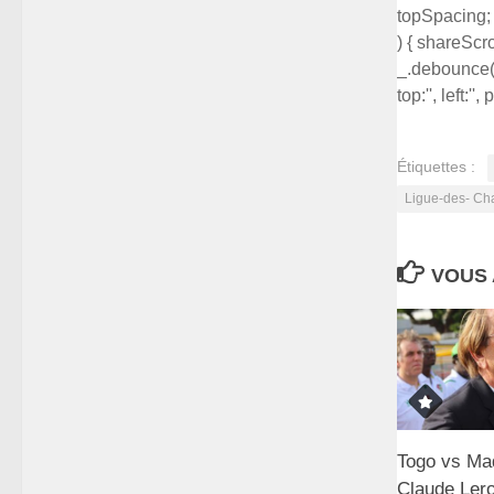
topSpacing; }
) { shareScrol
_.debounce( 
top:'', left:'', 
Étiquettes :
Ligue-des- C
VOUS 
Togo vs Ma
Claude Lero