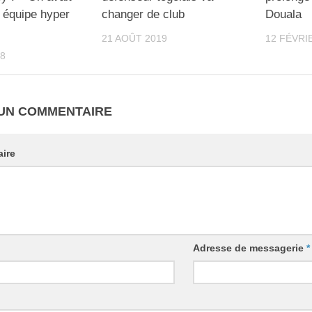
 équipe hyper
changer de club
Douala
21 AOÛT 2019
12 FÉVRI
8
 UN COMMENTAIRE
ire
Adresse de messagerie
*