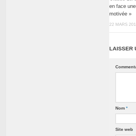
en face une
motivée »
22 MARS 201
LAISSER
Commenta
Nom
*
Site web