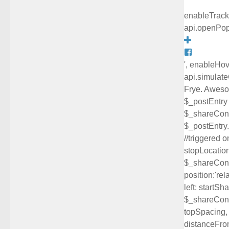
enableTrackin
api.openPopup
', enableHove
api.simulateC
Frye. Awesom
$_postEntry 
$_shareConta
$_postEntry.
//triggered 
stopLocation
$_shareContai
position:'rel
left: startSh
$_shareContai
topSpacing, l
distanceFrom