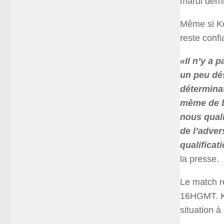
mardi derni
Même si Ko
reste confi
«Il n’y a 
un peu dés
déterminat
même de b
nous quali
de l’adver
qualificat
la presse.
Le match r
16HGMT. Ko
situation 