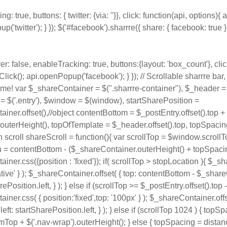
g: true, buttons: { twitter: {via: ''}}, click: function(api, options){
('twitter'); } }); $('#facebook').sharrre({ share: { facebook: true }
r: false, enableTracking: true, buttons:{layout: 'box_count'}, clic
lick(); api.openPopup('facebook'); } }); // Scrollable sharrre bar,
e! var $_shareContainer = $(".sharrre-container"), $_header = 
= $('.entry'), $window = $(window), startSharePosition =
iner.offset(),//object contentBottom = $_postEntry.offset().top +
outerHeight(), topOfTemplate = $_header.offset().top, topSpaci
on scroll shareScroll = function(){ var scrollTop = $window.scroll
 = contentBottom - ($_shareContainer.outerHeight() + topSpaci
ner.css({position : 'fixed'}); if( scrollTop > stopLocation ){ $_s
ative' } ); $_shareContainer.offset( { top: contentBottom - $_shar
arePosition.left, } ); } else if (scrollTop >= $_postEntry.offset().top
ner.css( { position:'fixed',top: '100px' } ); $_shareContainer.offse
eft: startSharePosition.left, } ); } else if (scrollTop 1024 ) { topS
Top + $('.nav-wrap').outerHeight(); } else { topSpacing = dista