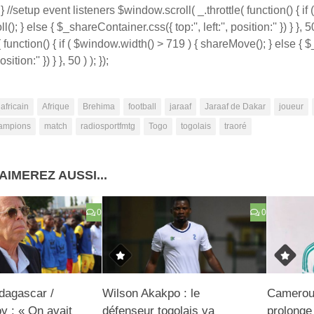
 //setup event listeners $window.scroll( _.throttle( function() { i
l(); } else { $_shareContainer.css({ top:'', left:'', position:'' }) } },
function() { if ( $window.width() > 719 ) { shareMove(); } else {
position:'' }) } }, 50 ) ); });
africain
Afrique
Brehima
football
jaraaf
Jaraaf de Dakar
joueur
hampions
match
radiosportfmtg
Togo
togolais
traoré
AIMEREZ AUSSI...
0
0
dagascar /
Wilson Akakpo : le
Camerou
y : « On avait
défenseur togolais va
prolonge