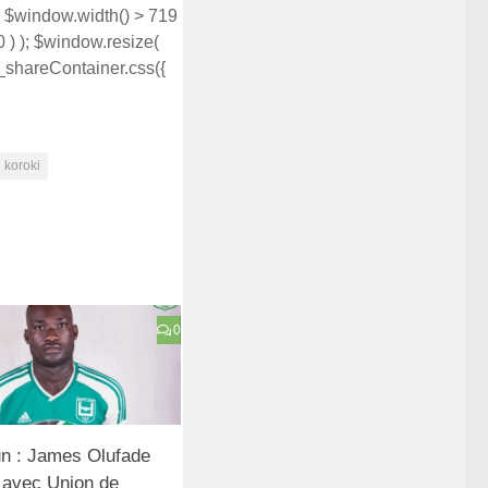
f ( $window.width() > 719
 50 ) ); $window.resize(
 $_shareContainer.css({
koroki
0
n : James Olufade
 avec Union de