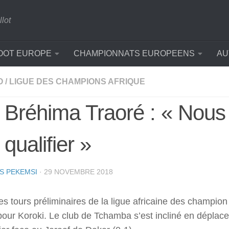
llot
OOT EUROPE
CHAMPIONNATS EUROPEENS
AU
O
/
LIGUE DES CHAMPIONS AFRIQUE
/ Bréhima Traoré : « Nous 
qualifier »
S PEKEMSI
·
29 NOVEMBRE 2018
s tours préliminaires de la ligue africaine des champion
 pour Koroki. Le club de Tchamba s’est incliné en déplac