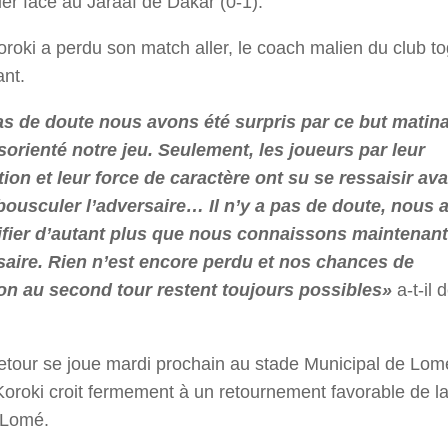
er face au Jaraaf de Dakar (0-1).
roki a perdu son match aller, le coach malien du club to
ant.
pas de doute nous avons été surpris par ce but matina
orienté notre jeu. Seulement, les joueurs par leur
ion et leur force de caractère ont su se ressaisir av
ousculer l’adversaire… I
l n’y a pas de doute, nous 
fier d’autant plus que nous connaissons maintenant 
saire. Rien n’est encore perdu et nos chances de
ion au second tour restent toujours possibles»
a-t-il 
etour se joue mardi prochain au stade Municipal de Lom
roki croit fermement à un retournement favorable de l
à Lomé.