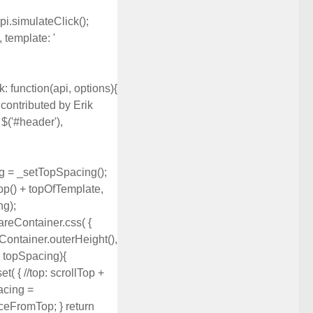
 api.simulateClick();
, template: '
k: function(api, options){
 contributed by Erik
$('#header'),
ng = _setTopSpacing();
Top() + topOfTemplate,
ng);
hareContainer.css( {
eContainer.outerHeight(),
 - topSpacing){
t( { //top: scrollTop +
pacing =
nceFromTop; } return