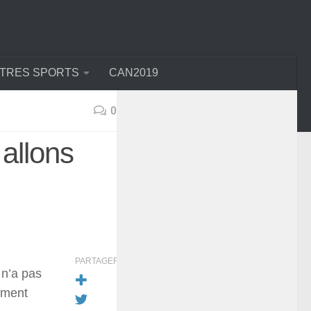
TRES SPORTS
CAN2019
0
allons
PARTAGER
 n’a pas
ement