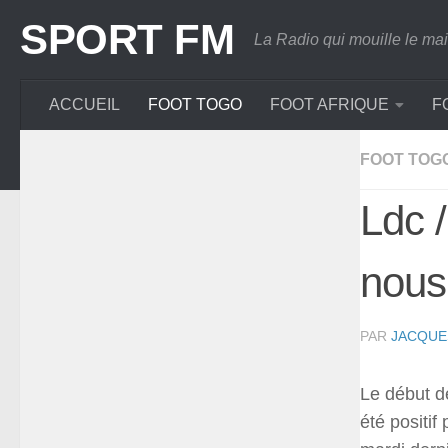
Skip
SPORT FM
to
La Radio qui mouille le mai
content
ACCUEIL
FOOT TOGO
FOOT AFRIQUE
F
FOOT TOG
Ldc 
nous 
PAR
JACQUE
Le début de
été positif