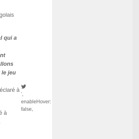
golais
l qui a
ant
allons
le jeu
déclaré à
',
enableHover:
false,
é à
a