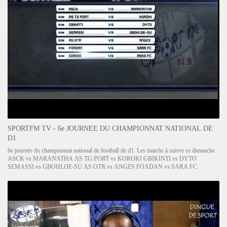
SPORTFM TV - 6e JOURNEE DU CHAMPIONNAT NATIONAL DE
D1
6e journée du championnat national de football de d1. Les matchs à suivre ce dimanche :
ASCK vs MARANATHA AS TG PORT vs KOROKI GBIKINTI vs DYTO
SEMASSI vs GBOHLOE-SU AS OTR vs ANGES FOADAN vs SARA FC
GOMIDO vs ASKO