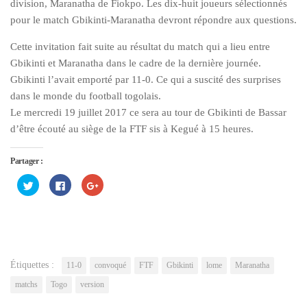
division, Maranatha de Fiokpo. Les dix-huit joueurs sélectionnés
pour le match Gbikinti-Maranatha devront répondre aux questions.
Cette invitation fait suite au résultat du match qui a lieu entre
Gbikinti et Maranatha dans le cadre de la dernière journée.
Gbikinti l’avait emporté par 11-0. Ce qui a suscité des surprises
dans le monde du football togolais.
Le mercredi 19 juillet 2017 ce sera au tour de Gbikinti de Bassar
d’être écouté au siège de la FTF sis à Kegué à 15 heures.
Partager :
Cliquez
Cliquez
Cliquez
pour
pour
pour
partager
partager
partager
sur
sur
sur
Twitter(ouvre
Facebook(ouvre
Google+
dans
dans
(ouvre
une
une
dans
nouvelle
nouvelle
une
fenêtre)
fenêtre)
nouvelle
fenêtre)
Étiquettes :
11-0
convoqué
FTF
Gbikinti
lome
Maranatha
matchs
Togo
version