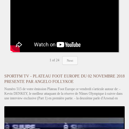
1
of
24
Next
SPORTFM TV - PLATEAU FOOT EUROPE DU 02 NOVEMBRE 2018
PRESENTE PAR ANGELO FOLLYKOE
Numéro 515 de votre émission Plateau Foot Europe ce vendredi s'articule autour de: -
Kevin DENKEY, le meilleur attaquant de la réserve de Nîmes Olympique à suivre dans
une interview exclusive (Part 1) en première partie. - la deuxième parle d'Arsenal en
forme qui accueille Liverpool en feu ce samedi…