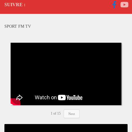
SUIVRE :
SPORT FM TV
1
of
15
Next