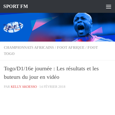
SPORT FM
CHAMPIONNATS AFRICAINS
/
FOOT AFRIQUE
/
FOOT
TOGO
Togo/D1/16e journée : Les résultats et les
buteurs du jour en vidéo
PAR
KELLY AKOESSO
·
14 FÉVRIER 2018