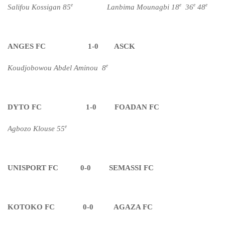
e
e
e
e
Salifou Kossigan 85
Lanbima Mounagbi 18
36
48
ANGES FC 1-0 ASCK
e
Koudjobowou Abdel Aminou 8
DYTO FC 1-0 FOADAN FC
e
Agbozo Klouse 55
UNISPORT FC 0-0 SEMASSI FC
KOTOKO FC 0-0 AGAZA FC