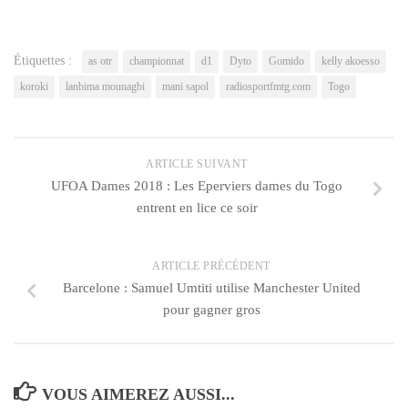
dans
dans
(ouvre
une
une
dans
nouvelle
nouvelle
une
fenêtre)
fenêtre)
nouvelle
fenêtre)
Étiquettes :
as otr
championnat
d1
Dyto
Gomido
kelly akoesso
koroki
lanbima mounagbi
mani sapol
radiosportfmtg.com
Togo
ARTICLE SUIVANT
UFOA Dames 2018 : Les Eperviers dames du Togo
entrent en lice ce soir
ARTICLE PRÉCÉDENT
Barcelone : Samuel Umtiti utilise Manchester United
pour gagner gros
VOUS AIMEREZ AUSSI...