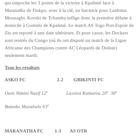
qui empoche les 3 points de la victoire à Kpalimé face à
Maranatha de Fiokpo, avec à la clé, un hat-trick pour Lanbima
Mounagbi. Koroki de Tchamba inflige donc la première défaite à
domicile à Gomido de Kpalimé. Le match AS Togo Port-Espoir de
Zio est reporté à une date ultérieure. Et pour cause, les Dockers
sont rentrés du Congo (où ils ont disputé un match de la Ligue
Africaine des Champions contre AC Léopards de Dolisie)
seulement mardi.
Tous les résultats
ASKO FC 2-2 GBIKINTI FC
e
e
e
Ouro Nimini Nazif 12
Lassissi Kamarou 20
38
e
Batasko Mazabalo 63
MARANATHA FC 1-3 AS OTR