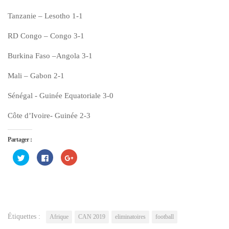
Tanzanie – Lesotho 1-1
RD Congo – Congo 3-1
Burkina Faso –Angola 3-1
Mali – Gabon 2-1
Sénégal - Guinée Equatoriale 3-0
Côte d’Ivoire- Guinée 2-3
Partager :
Cliquez
Cliquez
Cliquez
pour
pour
pour
partager
partager
partager
sur
sur
sur
Twitter(ouvre
Facebook(ouvre
Google+
dans
dans
(ouvre
une
une
dans
nouvelle
nouvelle
une
fenêtre)
fenêtre)
nouvelle
fenêtre)
Étiquettes :
Afrique
CAN 2019
eliminatoires
football