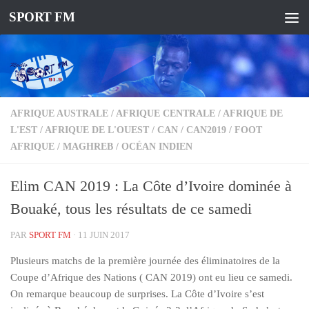
SPORT FM
AFRIQUE AUSTRALE
/
AFRIQUE CENTRALE
/
AFRIQUE DE
L'EST
/
AFRIQUE DE L'OUEST
/
CAN
/
CAN2019
/
FOOT
AFRIQUE
/
MAGHREB
/
OCÉAN INDIEN
Elim CAN 2019 : La Côte d’Ivoire dominée à
Bouaké, tous les résultats de ce samedi
PAR
SPORT FM
·
11 JUIN 2017
Plusieurs matchs de la première journée des éliminatoires de la
Coupe d’Afrique des Nations ( CAN 2019) ont eu lieu ce samedi.
On remarque beaucoup de surprises. La Côte d’Ivoire s’est