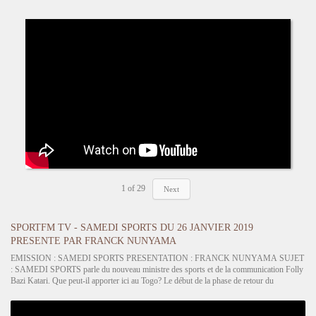
1
of
29
Next
SPORTFM TV - SAMEDI SPORTS DU 26 JANVIER 2019
PRESENTE PAR FRANCK NUNYAMA
EMISSION : SAMEDI SPORTS PRESENTATION : FRANCK NUNYAMA SUJET
: SAMEDI SPORTS parle du nouveau ministre des sports et de la communication Folly
Bazi Katari. Que peut-il apporter ici au Togo? Le début de la phase de retour du
championnat national de 1ère division. ASCK champion à mi-parcours reçoit
GOMIDO,…