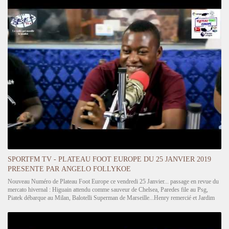
SPORTFM TV - PLATEAU FOOT EUROPE DU 25 JANVIER 2019
PRESENTE PAR ANGELO FOLLYKOE
Nouveau Numéro de Plateau Foot Europe ce vendredi 25 Janvier... passage en revue du
mercato hivernal : Higuain attendu comme sauveur de Chelsea, Paredes file au Psg,
Piatek débarque au Milan, Balotelli Superman de Marseille...Henry remercié et Jardim
de retour à Monaco. Nous parlons du journal du Mercato dans la…