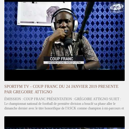
SPORTFM TV - COUP FRANC DU 24 JANVIER 2019 PRESENTE
PAR GREGOIRE ATTIGNO
ÉMISSION : COUP FRANC PRÉSENTATION : GRÉGOIRE ATTIGNO SUJET :
Le championnat national de football de première division a bouclé sa phase aller le
dimanche dernier avec le titre honorifique de l'ASCK comme champion à mi-parcours et
la dernière place occupée par GBOHLOE-SU des Lacs. Quels commentaires faites-vous
de cette…