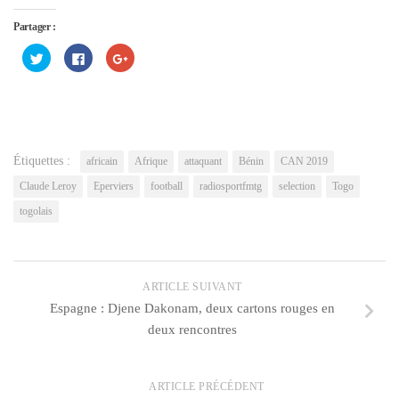
Partager :
Cliquez
Cliquez
Cliquez
pour
pour
pour
partager
partager
partager
sur
sur
sur
Twitter(ouvre
Facebook(ouvre
Google+
dans
dans
(ouvre
une
une
dans
nouvelle
nouvelle
une
fenêtre)
fenêtre)
nouvelle
fenêtre)
Étiquettes :
africain
Afrique
attaquant
Bénin
CAN 2019
Claude Leroy
Eperviers
football
radiosportfmtg
selection
Togo
togolais
ARTICLE SUIVANT
Espagne : Djene Dakonam, deux cartons rouges en
deux rencontres
ARTICLE PRÉCÉDENT