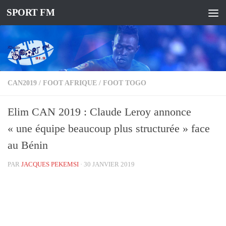
SPORT FM
CAN2019
/
FOOT AFRIQUE
/
FOOT TOGO
Elim CAN 2019 : Claude Leroy annonce
« une équipe beaucoup plus structurée » face
au Bénin
PAR
JACQUES PEKEMSI
·
30 JANVIER 2019