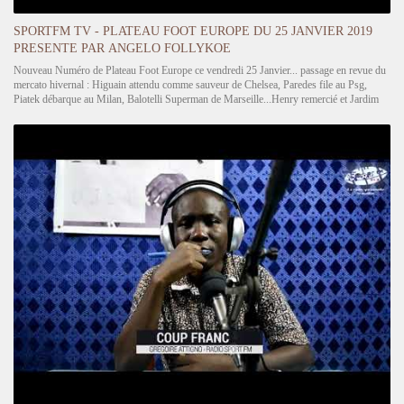
SPORTFM TV - PLATEAU FOOT EUROPE DU 25 JANVIER 2019
PRESENTE PAR ANGELO FOLLYKOE
Nouveau Numéro de Plateau Foot Europe ce vendredi 25 Janvier... passage en revue du
mercato hivernal : Higuain attendu comme sauveur de Chelsea, Paredes file au Psg,
Piatek débarque au Milan, Balotelli Superman de Marseille...Henry remercié et Jardim
de retour à Monaco. Nous parlons du journal du Mercato dans la…