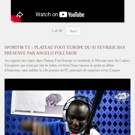
1
of
30
Next
SPORTFM TV - PLATEAU FOOT EUROPE DU 01 FEVRIER 2019
PRESENTE PAR ANGELO FOLLYKOE
Au registre des sujets dans Plateau Foot Europe ce vendredi, le Mercato avec les Cadors
Européens qui n'ont pas fait de folies cet hiver.Nous faisons le point en début
d'émission, sans oublier la 24e journée de PL ponctuée de surprises et les Coupes
Nationales dans la première partie. La deuxième…