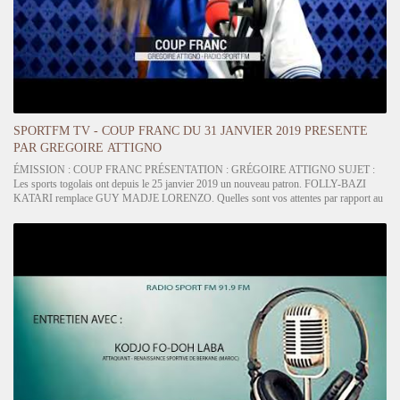
SPORTFM TV - COUP FRANC DU 31 JANVIER 2019 PRESENTE
PAR GREGOIRE ATTIGNO
ÉMISSION : COUP FRANC PRÉSENTATION : GRÉGOIRE ATTIGNO SUJET :
Les sports togolais ont depuis le 25 janvier 2019 un nouveau patron. FOLLY-BAZI
KATARI remplace GUY MADJE LORENZO. Quelles sont vos attentes par rapport au
nouveau ministre?