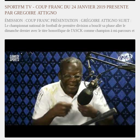
SPORTFM TV - COUP FRANC DU 24 JANVIER 2019 PRESENTE
PAR GREGOIRE ATTIGNO
ÉMISSION : COUP FRANC PRÉSENTATION : GRÉGOIRE ATTIGNO SUJET :
Le championnat national de football de première division a bouclé sa phase aller le
dimanche dernier avec le titre honorifique de l'ASCK comme champion à mi-parcours et
la dernière place occupée par GBOHLOE-SU des Lacs. Quels commentaires faites-vous
de cette…